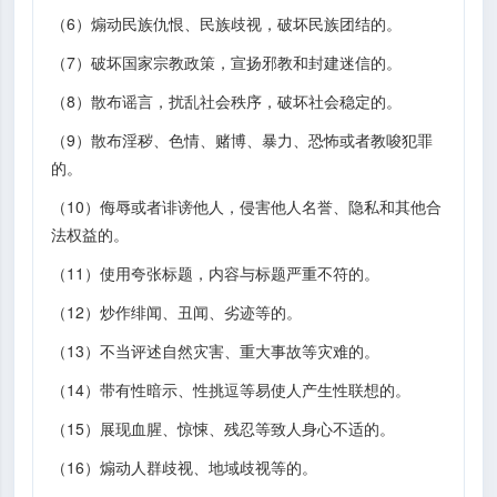
（6）煽动民族仇恨、民族歧视，破坏民族团结的。
（7）破坏国家宗教政策，宣扬邪教和封建迷信的。
（8）散布谣言，扰乱社会秩序，破坏社会稳定的。
（9）散布淫秽、色情、赌博、暴力、恐怖或者教唆犯罪
的。
（10）侮辱或者诽谤他人，侵害他人名誉、隐私和其他合
法权益的。
（11）使用夸张标题，内容与标题严重不符的。
（12）炒作绯闻、丑闻、劣迹等的。
（13）不当评述自然灾害、重大事故等灾难的。
（14）带有性暗示、性挑逗等易使人产生性联想的。
（15）展现血腥、惊悚、残忍等致人身心不适的。
（16）煽动人群歧视、地域歧视等的。